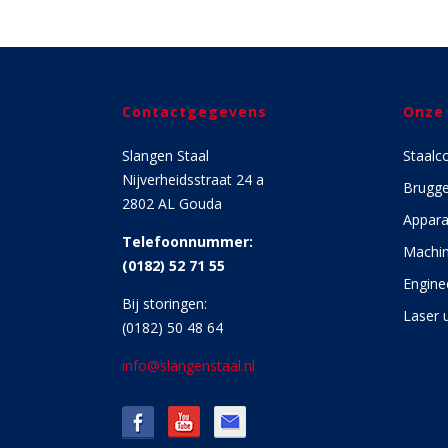
Contactgegevens
Onze
Slangen Staal
Staalc
Nijverheidsstraat 24 a
Brugg
2802 AL Gouda
Appara
Telefoonnummer:
Machin
(0182) 52 71 55
Engine
Bij storingen:
Laser u
(0182) 50 48 64
info@slangenstaal.nl