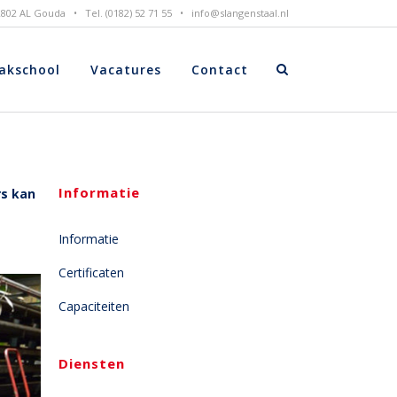
 2802 AL Gouda • Tel. (0182) 52 71 55 •
info@slangenstaal.nl
akschool
Vacatures
Contact
Informatie
rs kan
Informatie
Certificaten
Capaciteiten
Diensten