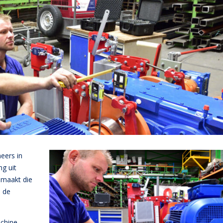
neers in
ng uit
emaakt die
 de
achine