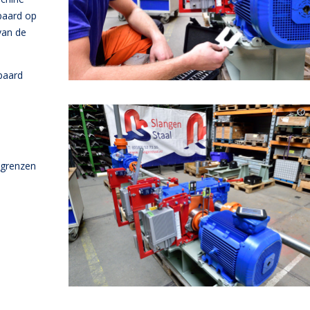
spaard op
van de
paard
 grenzen