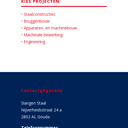
KIES PROJECTEN:
• Staalconstructies
• Bruggenbouw
• Apparaten- en machinebouw
• Machinale bewerking
• Engineering
Contactgegevens
Slangen Staal
Nijverheidsstraat 24 a
2802 AL Gouda
Telefoonnummer: