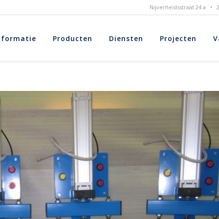
Nijverheidsstraat 24 a •
nformatie
Producten
Diensten
Projecten
V