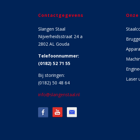
Contactgegevens
Onze
Slangen Staal
Staalc
Nijverheidsstraat 24 a
Brugg
2802 AL Gouda
Appara
Telefoonnummer:
Machin
(0182) 52 71 55
Engine
Bij storingen:
Laser u
(0182) 50 48 64
info@slangenstaal.nl