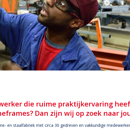
werker die ruime praktijkervaring hee
eframes? Dan zijn wij op zoek naar jo
ine- en staalfabriek met circa 30 gedreven en vakkundige medewerke