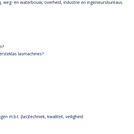
, weg- en waterbouw, overheid, industrie en ingenieursbureaus.
m?
rsteklas lasmachines?
n m.b.t. (las)techniek, kwaliteit, veiligheid