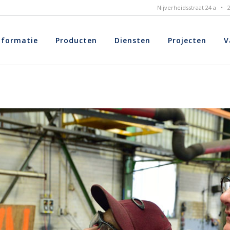
Nijverheidsstraat 24 a •
nformatie
Producten
Diensten
Projecten
V