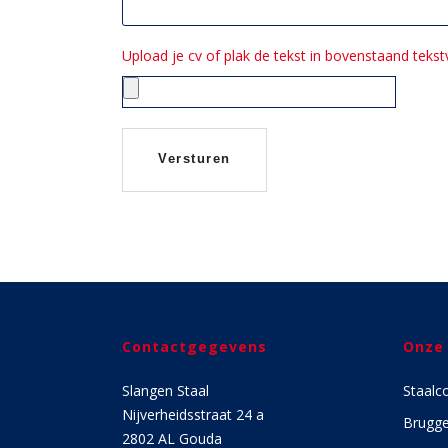
Upload je cv of plak de tekst in bovenstaand tekst
Contactgegevens
Onze
Slangen Staal
Staalc
Nijverheidsstraat 24 a
Brugg
2802 AL Gouda