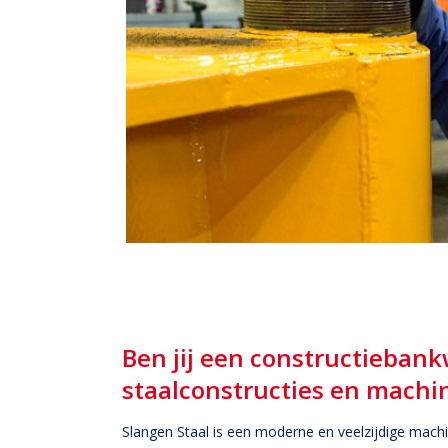
Ben jij een constructiebank
staalconstructies en machin
Slangen Staal is een moderne en veelzijdige mach