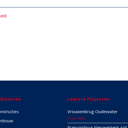
veld
 Diensten
Laatste Projecten
Vrouwenbrug Oudewater
onstructies
21 juni 2022
enbouw
Françoisbrug Nieuwerkerk a/d 