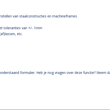
enstellen van staalconstructies en machineframes
et toleranties van +/- 1mm
af)lassen, etc.
a onderstaand formulier. Heb je nog vragen over deze functie? Neem d