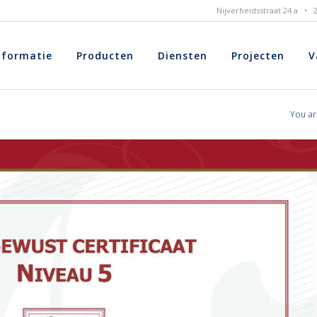
Nijverheidsstraat 24 a •
nformatie
Producten
Diensten
Projecten
V
You ar