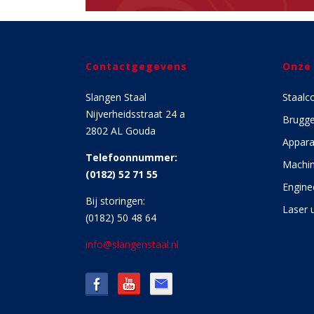
Contactgegevens
Onze
Slangen Staal
Staalc
Nijverheidsstraat 24 a
Brugg
2802 AL Gouda
Appara
Telefoonnummer:
Machin
(0182) 52 71 55
Engine
Bij storingen:
Laser u
(0182) 50 48 64
info@slangenstaal.nl