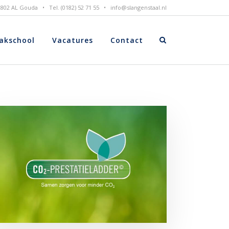
 2802 AL Gouda • Tel. (0182) 52 71 55 •
info@slangenstaal.nl
akschool
Vacatures
Contact