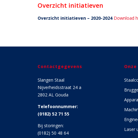
Overzicht initiatieven
Overzicht initiatieven – 2020-2024
Download h
Contactgegevens
Onze
Slangen Staal
Staalc
Nijverheidsstraat 24 a
Brugg
2802 AL Gouda
Appara
Telefoonnummer:
Machin
(0182) 52 71 55
Engine
Bij storingen:
Laser u
(0182) 50 48 64