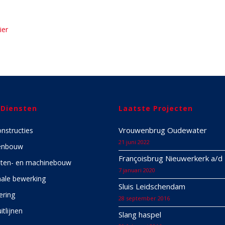
ier
 Diensten
Laatste Projecten
Vrouwenbrug Oudewater
onstructies
21 juni 2022
enbouw
Françoisbrug Nieuwerkerk a/d 
ten- en machinebouw
7 januari 2020
ale bewerking
Sluis Leidschendam
ering
28 september 2016
itlijnen
Slang haspel