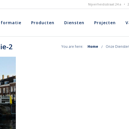
Nijverheidsstraat 24 a •
nformatie
Producten
Diensten
Projecten
V
ie-2
You are here:
Home
Onze Dienste