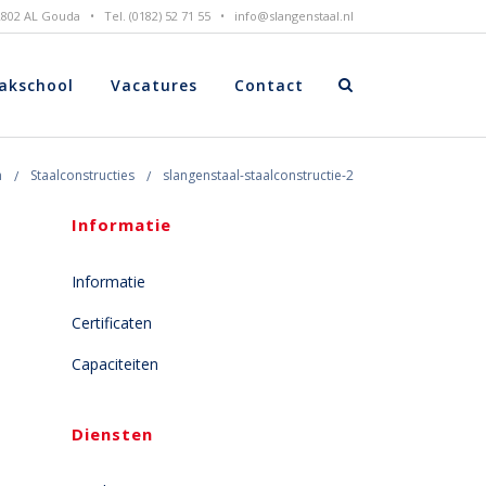
 2802 AL Gouda • Tel. (0182) 52 71 55 •
info@slangenstaal.nl
akschool
Vacatures
Contact
n
Staalconstructies
slangenstaal-staalconstructie-2
Informatie
Informatie
Certificaten
Capaciteiten
Diensten