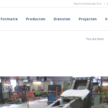
Nijverheidsstraat 24 a •
nformatie
Producten
Diensten
Projecten
V
You are here: