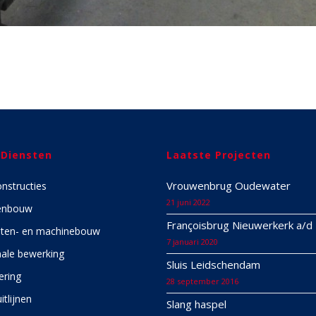
 Diensten
Laatste Projecten
Vrouwenbrug Oudewater
onstructies
21 juni 2022
enbouw
Françoisbrug Nieuwerkerk a/d 
ten- en machinebouw
7 januari 2020
ale bewerking
Sluis Leidschendam
ering
28 september 2016
itlijnen
Slang haspel