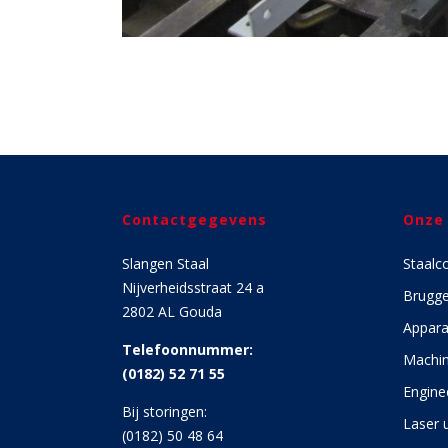
Contactgegevens
Onze
Slangen Staal
Staalc
Nijverheidsstraat 24 a
Brugg
2802 AL Gouda
Appara
Telefoonnummer:
Machin
(0182) 52 71 55
Engine
Bij storingen:
Laser u
(0182) 50 48 64