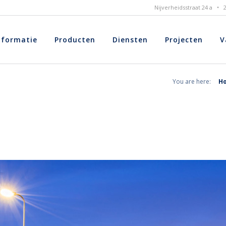
Nijverheidsstraat 24 a •
nformatie
Producten
Diensten
Projecten
V
You are here:
H