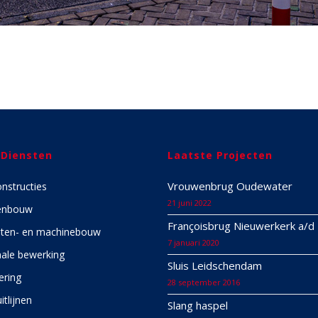
 Diensten
Laatste Projecten
Vrouwenbrug Oudewater
onstructies
21 juni 2022
enbouw
Françoisbrug Nieuwerkerk a/d 
ten- en machinebouw
7 januari 2020
ale bewerking
Sluis Leidschendam
ering
28 september 2016
itlijnen
Slang haspel