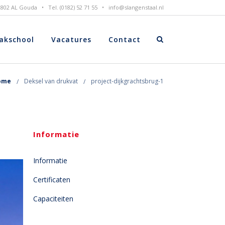
 2802 AL Gouda • Tel. (0182) 52 71 55 •
info@slangenstaal.nl
akschool
Vacatures
Contact
ome
Deksel van drukvat
project-dijkgrachtsbrug-1
Informatie
Informatie
Certificaten
Capaciteiten