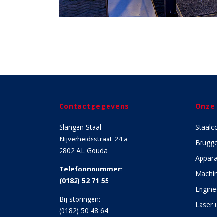
Contactgegevens
Onze
Slangen Staal
Staalc
Nijverheidsstraat 24 a
Brugg
2802 AL Gouda
Appara
Telefoonnummer:
Machin
(0182) 52 71 55
Engine
Bij storingen:
Laser u
(0182) 50 48 64