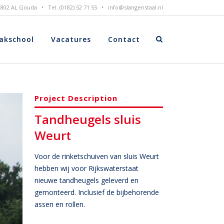
 2802 AL Gouda • Tel. (0182) 52 71 55 •
info@slangenstaal.nl
akschool
Vacatures
Contact
Project Description
Tandheugels sluis
Weurt
Voor de rinketschuiven van sluis Weurt
hebben wij voor Rijkswaterstaat
nieuwe tandheugels geleverd en
gemonteerd. Inclusief de bijbehorende
assen en rollen.