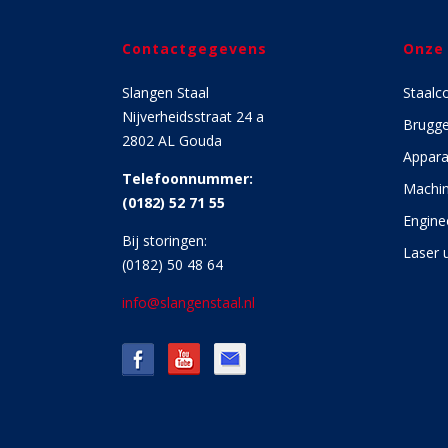
Contactgegevens
Onze
Slangen Staal
Staalc
Nijverheidsstraat 24 a
Brugg
2802 AL Gouda
Appara
Telefoonnummer:
Machin
(0182) 52 71 55
Engine
Bij storingen:
Laser u
(0182) 50 48 64
info@slangenstaal.nl