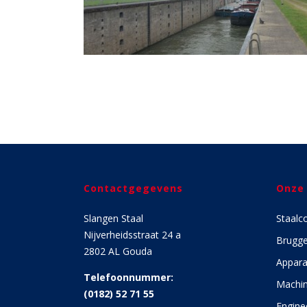
Contactgegevens
Onze
Slangen Staal
Staalc
Nijverheidsstraat 24 a
Brugg
2802 AL Gouda
Appara
Telefoonnummer:
Machin
(0182) 52 71 55
Engine