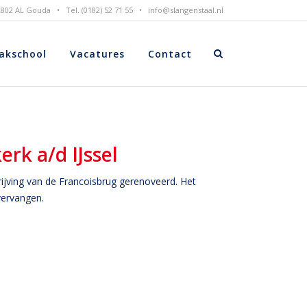
 2802 AL Gouda • Tel. (0182) 52 71 55 •
info@slangenstaal.nl
akschool
Vacatures
Contact
rk a/d IJssel
jving van de Francoisbrug gerenoveerd. Het
vervangen.