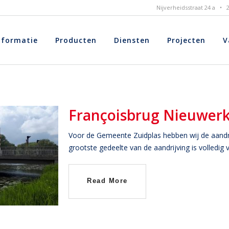
Nijverheidsstraat 24 a •
nformatie
Producten
Diensten
Projecten
V
Françoisbrug Nieuwerke
Voor de Gemeente Zuidplas hebben wij de aandri
grootste gedeelte van de aandrijving is volledig 
Read More