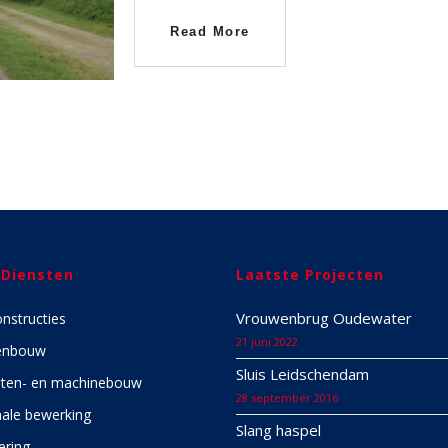
Read More
 Diensten
Laatste Projecten
Vrouwenbrug Oudewater
onstructies
21 juni 2022
enbouw
Sluis Leidschendam
ten- en machinebouw
28 september 2016
ale bewerking
Slang haspel
ering