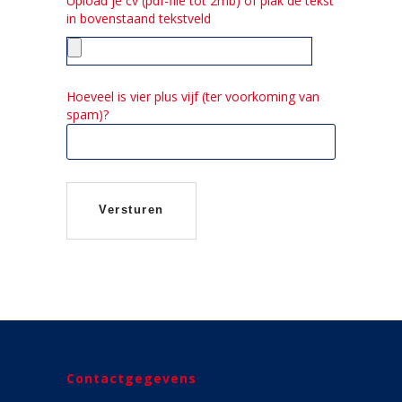
Upload je cv (pdf-file tot 2mb) of plak de tekst
in bovenstaand tekstveld
Hoeveel is vier plus vijf (ter voorkoming van
spam)?
Contactgegevens