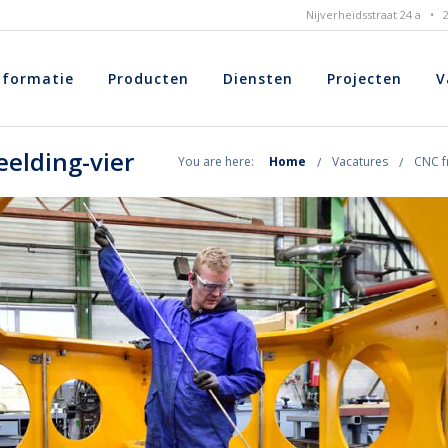
Nijverheidsstraat 24 a •
nformatie
Producten
Diensten
Projecten
V
elding-vier
You are here:
Home
Vacatures
CNC f