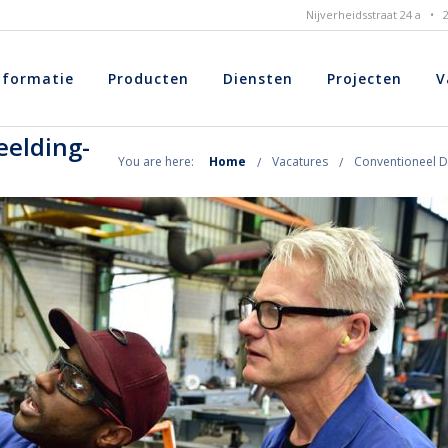
Nijverheidsstraat 24 a •
nformatie
Producten
Diensten
Projecten
V
eelding-
You are here:
Home
Vacatures
Conventioneel Dr