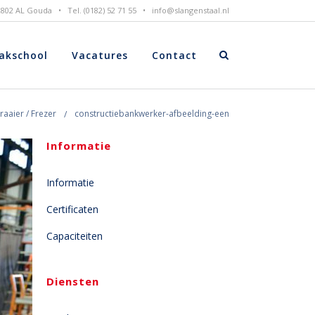
 2802 AL Gouda • Tel. (0182) 52 71 55 •
info@slangenstaal.nl
akschool
Vacatures
Contact
aaier / Frezer
constructiebankwerker-afbeelding-een
Informatie
Informatie
Certificaten
Capaciteiten
Diensten