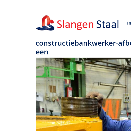
I
constructiebankwerker-afb
een