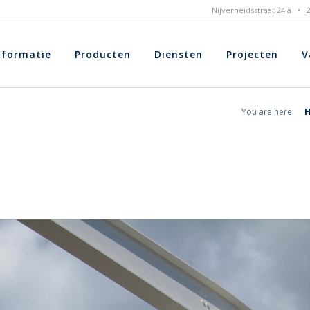
Nijverheidsstraat 24 a •
nformatie
Producten
Diensten
Projecten
V
You are here: