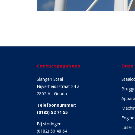
Contactgegevens
Onze
Slangen Staal
Staalc
Nijverheidsstraat 24 a
Brugg
2802 AL Gouda
Appara
Telefoonnummer:
Machin
(0182) 52 71 55
Engine
Bij storingen:
Laser u
(0182) 50 48 64