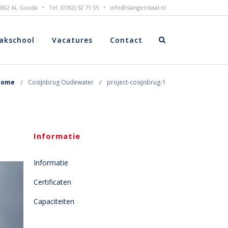
 2802 AL Gouda • Tel. (0182) 52 71 55 •
info@slangenstaal.nl
akschool
Vacatures
Contact
Home
Cosijnbrug Oudewater
project-cosijnbrug-1
Informatie
Informatie
Certificaten
Capaciteiten