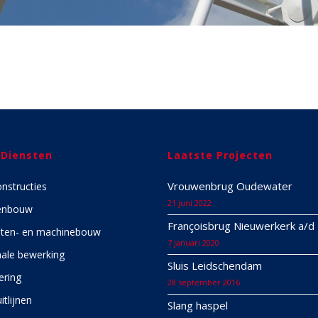
 Diensten
Laatste Projecten
Vrouwenbrug Oudewater
onstructies
21 juni 2022
enbouw
Françoisbrug Nieuwerkerk a/d 
ten- en machinebouw
7 januari 2020
ale bewerking
Sluis Leidschendam
ering
28 september 2016
itlijnen
Slang haspel